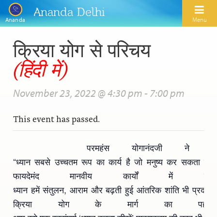
Ananda Delhi
Menu
Ananda
क्रिया योग से परिचय
Search
(हिंदी में)
Home
November 23, 2022 @ 4:30 pm
-
7:00 pm
About Us
This event has passed.
Activities
Our Spiritual Lineage
Inspirational Videos
Learn Kriya Yoga
Paramhansa Yogananda
परमहंस योगानंदजी ने
Blogs
“ध्यान सबसे उच्चतम रूप का कार्य है जो मनुष्य कर सकता ह
Ananda Yoga
Swami Kriyananda
फायदेमंद मानवीय कार्यों में
Podcasts
Meditation
Nayaswamis Jyotish and Devi
ध्यान हमें संतुलन, आराम और बढ़ती हुई आंतरिक शांति भी प्रदान
Calendar
क्रिया योग के मार्ग का पहल
Healing Prayers
Paramhansa Yogananda Public Charitable Trust
Learn Chanting