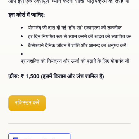
आप इसे एक स्वसंपूर्ण ‘ध्यान करना सीखें’ पाठ्यक्रम की तरह भी कर
Ananda Ceremonies
For Joy I Live Magazine
इस कोर्स में जानिए:
Ananda Music
Contact
योगानंद जी द्वारा दी गई “हाँग-सॉ” एकाग्रता की तकनीक
Spiritual Sundays for Children
हर दिन नियमित रूप से ध्यान करने की आदत को स्थापित करना
Donate
कैसेअपने दैनिक जीवन में शांति और आनन्द का अनुभव करें।
Corporate Workshops
Seva
प्राणशक्ति को नियंत्रण और ऊर्जा को बढ़ाने के लिए योगानंद जी के प
School/University Programs
Donate
फ़ीस: ₹ 1,500 (इसमें किताब और लंच शामिल है)
Donate
रजिस्टर करें