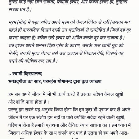
तुमसे कोई नहीं छीन सकता, क्योंकि इश्वर, और केवल इश्वर ही, तुम्हारा
Ananda Ceremonies
सच्चा धन है।
For Joy I Live Magazine
Ananda Music
भ्रम (मोह) में पड़ा व्यक्ति अपने भ्रम को केवल विवेक से नहीं (उसका मन
Contact
पहले ही वास्तविक दिखने वाली उन भ्रान्तियों से सम्मोहित है जिन्हें वह दूर
Spiritual Sundays for Children
Donate
करना चाहता है) बल्कि उसे इश्वर को अर्पित करके दूर कर सकता है।
तब इश्वर अपने अनन्त दिव्य प्रेम के कारण, उसके पास ज्ञानी गुरु को
Corporate Workshops
Seva
भेजेंगे, उनकी मुक्त चेतना उसे उस दलदल से निकाल देगी, जिससे वह
बचने की कोशिश कर रहा है।
School/University Programs
Donate
~ स्वामी क्रियानन्द
Donate
भगवद्गीता का सार, परमहंस योगानन्द द्वारा कृत व्याख्या
हम सब अपने जीवन में जो भी कार्य करते हैं उसका उदेश्य केवल ख़ुशी
और शांति पाना होता है।
परन्तु हम सबने यह अनुभव किया होगा कि हम कुछ भी प्राप्त कर लें अपने
जीवन में पर एक संतोष हम नहीं पा पाते क्योंकि सर्वदा रहने वाली ख़ुशी,
परिणाम होता है हमारी प्राथना और दैनिक ध्यान साधना का। हम ध्यान में
जितना अधिक ईश्वर के साथ संपर्क कर पाते हैं उतना ही हम अपने आस-