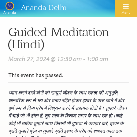
Ananda Delhi
Menu
Ananda
Guided Meditation
Search
(Hindi)
Home
March 27, 2024 @ 12:30 am
-
1:00 am
About Us
This event has passed.
Activities
Our Spiritual Lineage
Inspirational Videos
Learn Kriya Yoga
Paramhansa Yogananda
ध्यान करने वाले योगी को सम्पूर्ण जीवन के साथ एकत्व की अनुभूति,
आन्तरिक रूप से भय और तनाव रहित होकर इश्वर के पास जाने में और
Blogs
Ananda Yoga
Swami Kriyananda
पूर्ण रूप से दिव्य प्रेम में विश्राम करने में सहायक होती है। तुम्हारे जीवन
Podcasts
में चाहे जो भी होता है, तुम सत्य के विशाल सागर के साथ एक हो।चाहे
Meditation
Nayaswamis Jyotish and Devi
कोई भी व्यक्ति तुम्हारे साथ कितनी भी दुष्टता से व्यवहार करे, इश्वर के
Calendar
Healing Prayers
प्रति तुम्हारे प्रेम या तुम्हारे प्रति इश्वर के प्रेम को शाश्वत काल तक
Paramhansa Yogananda Public Charitable Trust
Learn Chanting